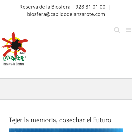
Saltar
Reserva de la Biosfera | 928 81 01 00
|
al
biosfera@cabildodelanzarote.com
contenido
Tejer la memoria, cosechar el Futuro
Ver