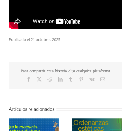
Publicado el 21 octubre , 2025
Para compartir esta historia, elija cualquier plataforma
Facebook
X
Reddit
LinkedIn
Tumblr
Pinterest
Vk
Correo
electrónico
Artículos relacionados