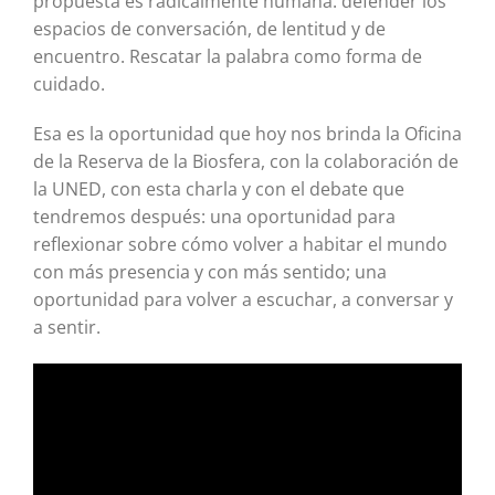
propuesta es radicalmente humana: defender los
espacios de conversación, de lentitud y de
encuentro. Rescatar la palabra como forma de
cuidado.
Esa es la oportunidad que hoy nos brinda la Oficina
de la Reserva de la Biosfera, con la colaboración de
la UNED, con esta charla y con el debate que
tendremos después: una oportunidad para
reflexionar sobre cómo volver a habitar el mundo
con más presencia y con más sentido; una
oportunidad para volver a escuchar, a conversar y
a sentir.