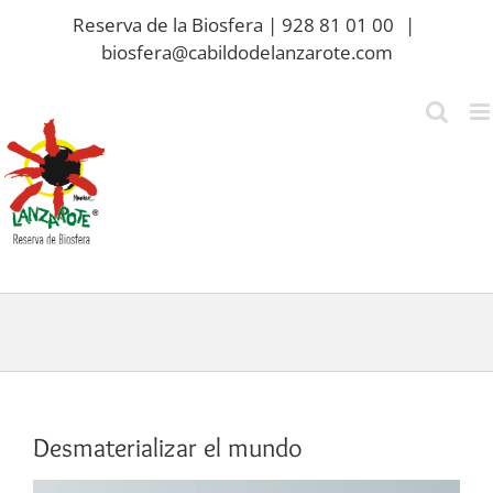
Saltar
Reserva de la Biosfera | 928 81 01 00
|
al
biosfera@cabildodelanzarote.com
contenido
Desmaterializar el mundo
Ver