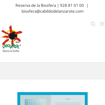
Saltar
Reserva de la Biosfera | 928 81 01 00
|
al
biosfera@cabildodelanzarote.com
contenido