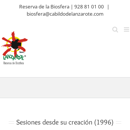
Saltar
Reserva de la Biosfera | 928 81 01 00
|
al
biosfera@cabildodelanzarote.com
contenido
Sesiones desde su creación (1996)