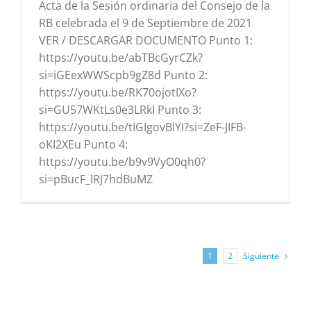
Acta de la Sesión ordinaria del Consejo de la
RB celebrada el 9 de Septiembre de 2021
VER / DESCARGAR DOCUMENTO Punto 1:
https://youtu.be/abTBcGyrCZk?
si=iGEexWWScpb9gZ8d Punto 2:
https://youtu.be/RK70ojotIXo?
si=GU57WKtLs0e3LRkI Punto 3:
https://youtu.be/tIGIgovBlYI?si=ZeF-JIFB-
oKI2XEu Punto 4:
https://youtu.be/b9v9VyO0qh0?
si=pBucF_lRJ7hdBuMZ
Siguiente
1
2