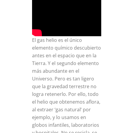
El gas helio es el único
elemento químico descubierto
antes en el espacio que en la
Tierra. Y el segundo elemento
más abundante en el
Universo. Pero es tan ligero
que la gravedad terrestre no
logra retenerlo. Por ello, todo
el helio que obtenemos aflora,
al extraer ‘gas natural’ por
ejemplo, y lo usamos en
globos infantiles, laboratorios
y hospitales. No se recicla, se