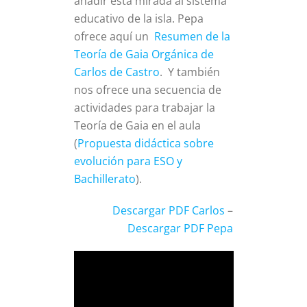
añadir esta mirada al sistema
educativo de la isla. Pepa
ofrece aquí un
Resumen de la
Teoría de Gaia Orgánica de
Carlos de Castro
. Y también
nos ofrece una secuencia de
actividades para trabajar la
Teoría de Gaia en el aula
(
Propuesta didáctica sobre
evolución para ESO y
Bachillerato
).
Descargar PDF Carlos
–
Descargar PDF Pepa