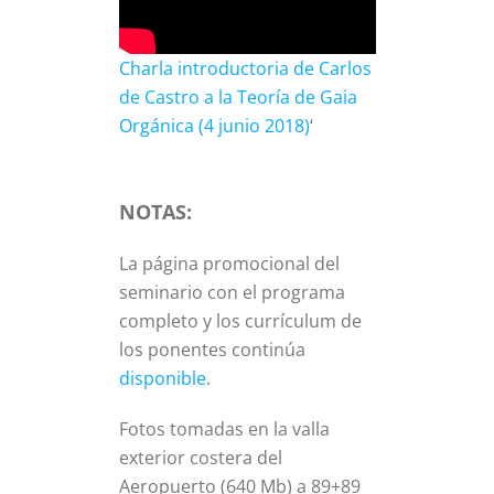
Charla introductoria de Carlos
de Castro a la Teoría de Gaia
Orgánica (4 junio 2018)
‘
NOTAS:
La página promocional del
seminario con el programa
completo y los currículum de
los ponentes continúa
disponible
.
Fotos tomadas en la valla
exterior costera del
Aeropuerto (640 Mb) a 89+89