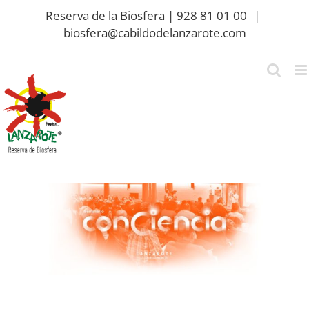
Saltar
Reserva de la Biosfera | 928 81 01 00
|
al
biosfera@cabildodelanzarote.com
contenido