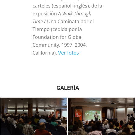
carteles (español+inglés), de la
exposición
A Walk Through
Time
/ Una Caminata por el
Tiempo (cedida por la
Foundation for Global
Community, 1997, 2004.
California).
Ver fotos
GALERÍA