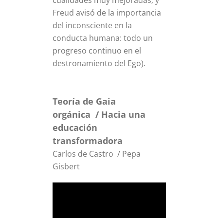
cualidades muy mejoradas; y
Freud avisó de la importancia
del inconsciente en la
conducta humana: todo un
progreso continuo en el
destronamiento del Ego).
Teoría de Gaia
orgánica / Hacia una
educación
transformadora
Carlos de Castro / Pepa
Gisbert