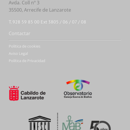
Avda. Coll nº 3
35500, Arrecife de Lanzarote
T. 928 59 85 00 Ext 3805 / 06 / 07 / 08
Contactar
Politica de cookies
Aviso Legal
Política de Privacidad