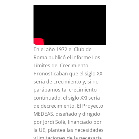
En el año 1972 el Club de
Roma publicó el informe Los
Límites del Crecimiento.
Pronosticaban que el siglo XX
sería de crecimiento y, si no
parábamos tal crecimiento
continuado, el siglo XXI sería
de decrecimiento. El Proyecto
MEDEAS, diseñado y dirigido
por Jordi Solé, financiado por
la UE, plantea las necesidades
y limitaciones de la necesaria