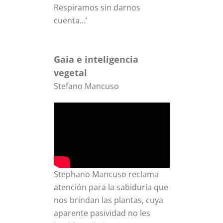
Respiramos sin darnos
cuenta…’
Gaia e inteligencia
vegetal
Stefano Mancuso
Stephano Mancuso reclama
atención para la sabiduría que
nos brindan las plantas, cuya
aparente pasividad no les