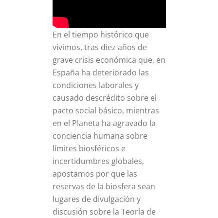
En el tiempo histórico que
vivimos, tras diez años de
grave crisis económica que, en
España ha deteriorado las
condiciones laborales y
causado descrédito sobre el
pacto social básico, mientras
en el Planeta ha agravado la
conciencia humana sobre
límites biosféricos e
incertidumbres globales,
apostamos por que las
reservas de la biosfera sean
lugares de divulgación y
discusión sobre la Teoría de