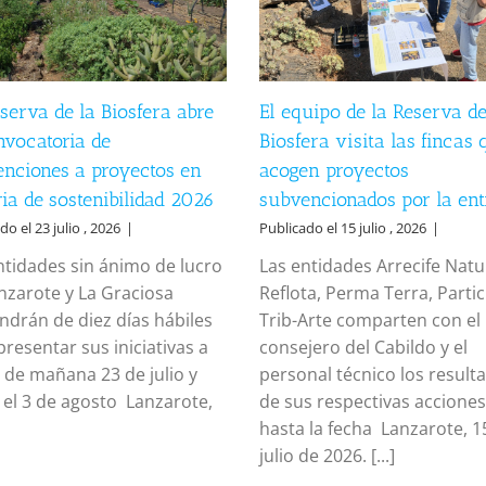
serva de la Biosfera abre
El equipo de la Reserva de
nvocatoria de
Biosfera visita las fincas 
nciones a proyectos en
acogen proyectos
ia de sostenibilidad 2026
subvencionados por la ent
do el 23 julio , 2026
|
Publicado el 15 julio , 2026
|
ntidades sin ánimo de lucro
Las entidades Arrecife Natu
nzarote y La Graciosa
Reflota, Perma Terra, Partic
ndrán de diez días hábiles
Trib-Arte comparten con el
presentar sus iniciativas a
consejero del Cabildo y el
r de mañana 23 de julio y
personal técnico los result
 el 3 de agosto Lanzarote,
de sus respectivas acciones
]
hasta la fecha Lanzarote, 1
julio de 2026. [...]