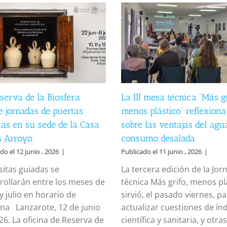
serva de la Biosfera
La III mesa técnica “Más gr
e jornadas de puertas
menos plástico” reflexiona
tas en su sede de la Casa
sobre las ventajas del agu
s Arroyo
consumo desalada
do el 12 junio , 2026
|
Publicado el 11 junio , 2026
|
isitas guiadas se
La tercera edición de la Jor
rollarán entre los meses de
técnica Más grifo, menos pl
y julio en horario de
sirvió, el pasado viernes, p
a Lanzarote, 12 de junio
actualizar cuestiones de ín
26. La oficina de Reserva de
científica y sanitaria, y otras