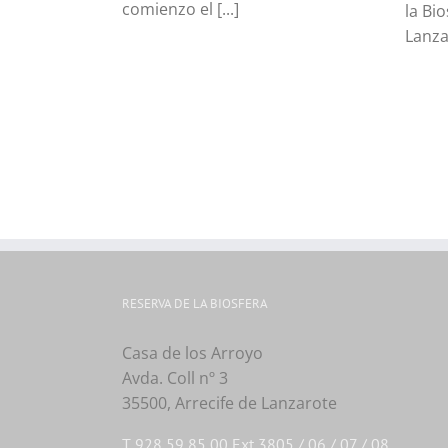
comienzo el [...]
la Bi
Lanza
RESERVA DE LA BIOSFERA
Casa de los Arroyo
Avda. Coll nº 3
35500, Arrecife de Lanzarote
T. 928 59 85 00 Ext 3805 / 06 / 07 / 08