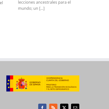
lecciones ancestrales para el
el
mundo; un [...]