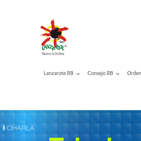
Saltar
al
contenido
Lanzarote RB
Consejo RB
Orden