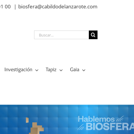
01 00
|
biosfera@cabildodelanzarote.com
Buscar:
Investigación
Tapiz
Gaia