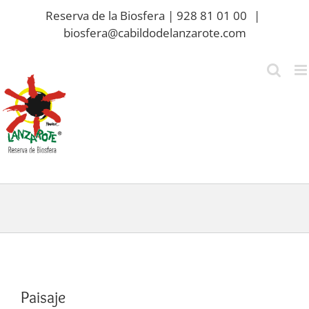
Saltar
Reserva de la Biosfera | 928 81 01 00
|
al
biosfera@cabildodelanzarote.com
contenido
Paisaje