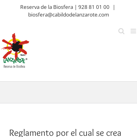
Saltar
Reserva de la Biosfera | 928 81 01 00
|
al
biosfera@cabildodelanzarote.com
contenido
Reglamento por el cual se crea