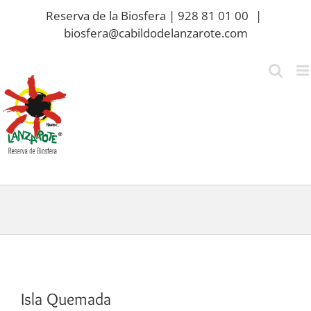
Saltar
Reserva de la Biosfera | 928 81 01 00
|
al
biosfera@cabildodelanzarote.com
contenido
Isla Quemada