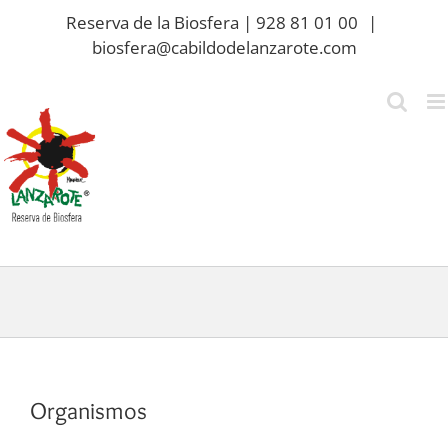
Saltar
Reserva de la Biosfera | 928 81 01 00
|
al
biosfera@cabildodelanzarote.com
contenido
Organismos