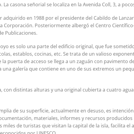
La casona señorial se localiza en la Avenida Coll, 3, a poco
er adquirido en 1988 por el presidente del Cabildo de Lanzar
a Corporación. Posteriormente albergó el Centro Científico-
de Publicaciones.
yo es solo una parte del edificio original, que fue sometid
olas, establos, cocinas, etc. Se trata de un valioso exponen
e la puerta de acceso se llega a un zaguán con pavimento de 
a una galería que contiene en uno de sus extremos un pequ
, con distintas alturas y una original cubierta a cuatro agua
plia de su superficie, actualmente en desuso, es intención 
documentación, materiales, informes y recursos producidos p
miles de turistas que visitan la capital de la isla, facilita el
s reconocidos por UNESCO.