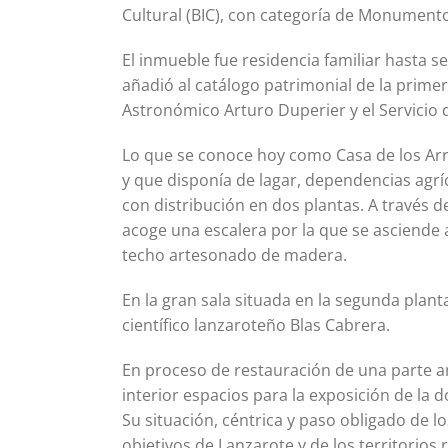
Cultural (BIC), con categoría de Monumento. 
El inmueble fue residencia familiar hasta s
añadió al catálogo patrimonial de la primer
Astronómico Arturo Duperier y el Servicio 
Lo que se conoce hoy como Casa de los Arro
y que disponía de lagar, dependencias agríc
con distribución en dos plantas. A través d
acoge una escalera por la que se asciende 
techo artesonado de madera.
En la gran sala situada en la segunda planta
científico lanzaroteño Blas Cabrera.
En proceso de restauración de una parte am
interior espacios para la exposición de la 
Su situación, céntrica y paso obligado de los 
objetivos de Lanzarote y de los territorio