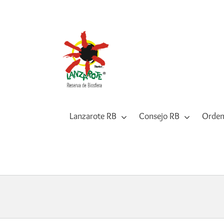
Saltar
al
contenido
Lanzarote RB
Consejo RB
Orden