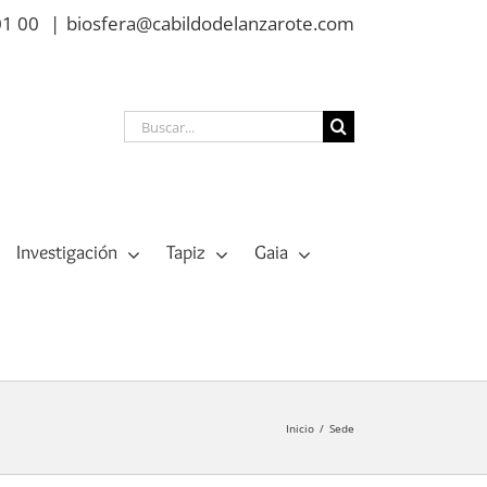
01 00
|
biosfera@cabildodelanzarote.com
Buscar:
Investigación
Tapiz
Gaia
Inicio
Sede