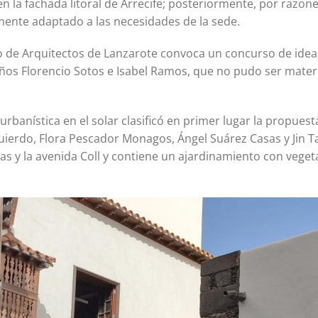
 en la fachada litoral de Arrecife; posteriormente, por razon
ente adaptado a las necesidades de la sede.
o de Arquitectos de Lanzarote convoca un concurso de ideas, 
leños Florencio Sotos e Isabel Ramos, que no pudo ser mat
rbanística en el solar clasificó en primer lugar la propuest
quierdo, Flora Pescador Monagos, Ángel Suárez Casas y Jin Ta
mas y la avenida Coll y contiene un ajardinamiento con veget