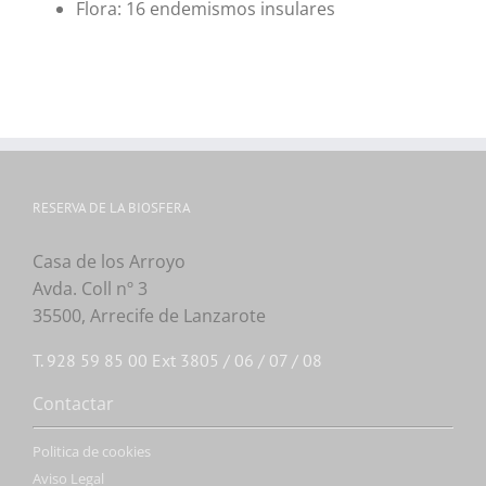
Flora: 16 endemismos insulares
RESERVA DE LA BIOSFERA
Casa de los Arroyo
Avda. Coll nº 3
35500, Arrecife de Lanzarote
T. 928 59 85 00 Ext 3805 / 06 / 07 / 08
Contactar
Politica de cookies
Aviso Legal