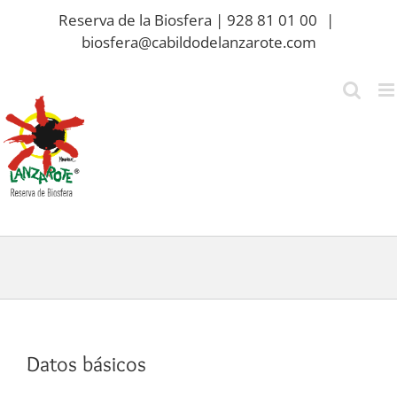
Saltar
Reserva de la Biosfera | 928 81 01 00
|
al
biosfera@cabildodelanzarote.com
contenido
Datos básicos