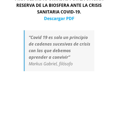
RESERVA DE LA BIOSFERA ANTE LA CRISIS
SANITARIA COVID-19.
Descargar PDF
“Covid 19 es solo un principio
de cadenas sucesivas de crisis
con las que debemos
aprender a convivir”
Markus Gabriel, filósofo
Criterios fundamentales de la Reserva de la
Biosfera de Lanzarote ante la crisis sanitaria
COVID-19 para aumentar la resiliencia insular y
minimizar las amenazas preservando la calidad de