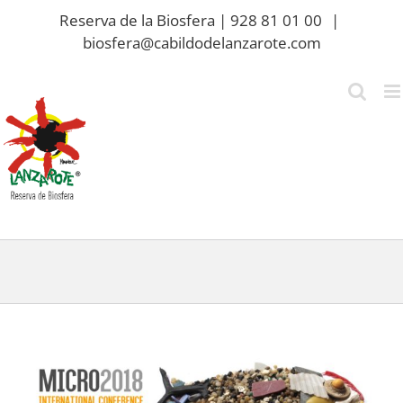
Saltar
Reserva de la Biosfera | 928 81 01 00
|
al
biosfera@cabildodelanzarote.com
contenido