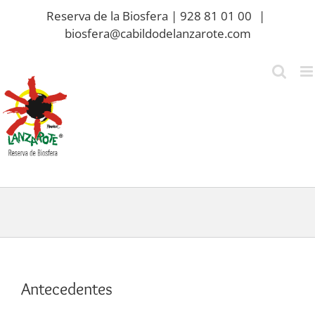
Saltar
Reserva de la Biosfera | 928 81 01 00
|
al
biosfera@cabildodelanzarote.com
contenido
Antecedentes