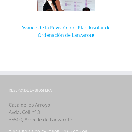
Avance de la Revisión del Plan Insular de
Ordenación de Lanzarote
RESERVA DE LA BIOSFERA
Casa de los Arroyo
Avda. Coll nº 3
35500, Arrecife de Lanzarote
T. 928 59 85 00 Ext 3805 / 06 / 07 / 08