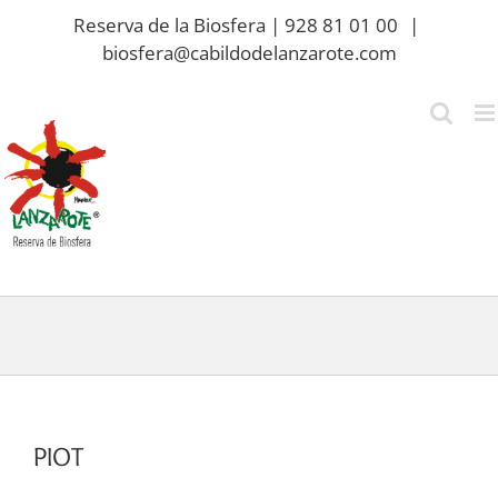
Saltar
Reserva de la Biosfera | 928 81 01 00
|
al
biosfera@cabildodelanzarote.com
contenido
PIOT