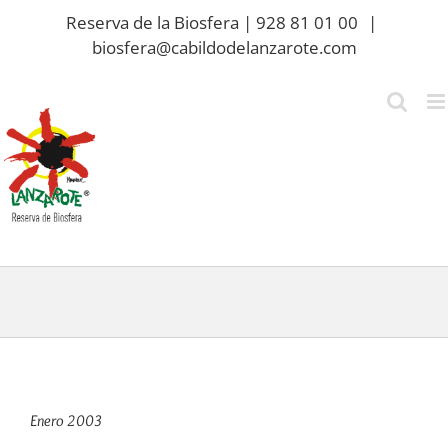
Saltar
Reserva de la Biosfera | 928 81 01 00
|
al
biosfera@cabildodelanzarote.com
contenido
Enero 2003