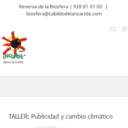
Saltar
Reserva de la Biosfera | 928 81 01 00
|
al
biosfera@cabildodelanzarote.com
contenido
TALLER: Publicidad y cambio climático
Ver