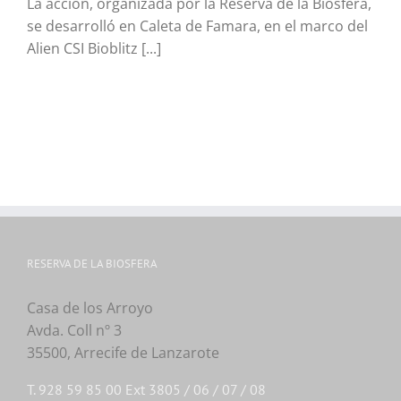
La acción, organizada por la Reserva de la Biosfera,
se desarrolló en Caleta de Famara, en el marco del
Alien CSI Bioblitz [...]
RESERVA DE LA BIOSFERA
Casa de los Arroyo
Avda. Coll nº 3
35500, Arrecife de Lanzarote
T. 928 59 85 00 Ext 3805 / 06 / 07 / 08