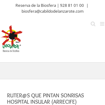
Saltar
Reserva de la Biosfera | 928 81 01 00
|
al
biosfera@cabildodelanzarote.com
contenido
RUTER@S QUE PINTAN SONRISAS
HOSPITAL INSULAR (ARRECIFE)