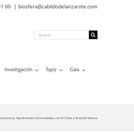
01 00
|
biosfera@cabildodelanzarote.com
Buscar:
Investigación
Tapiz
Gaia
onciencia, Ajardinando Comunidades con El Cribo y Arrecife Natura