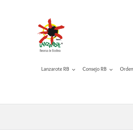
Saltar
al
contenido
Lanzarote RB
Consejo RB
Orden