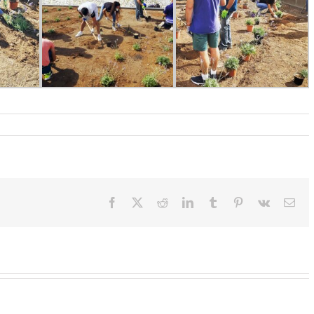
Facebook
X
Reddit
LinkedIn
Tumblr
Pinterest
Vk
Cor
elec