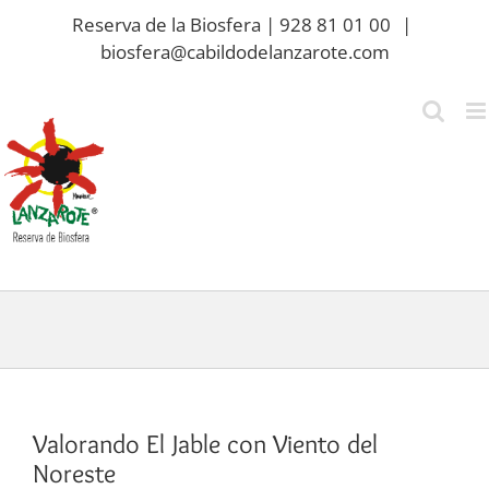
Saltar
Reserva de la Biosfera | 928 81 01 00
|
al
biosfera@cabildodelanzarote.com
contenido
Valorando El Jable con Viento del
Noreste