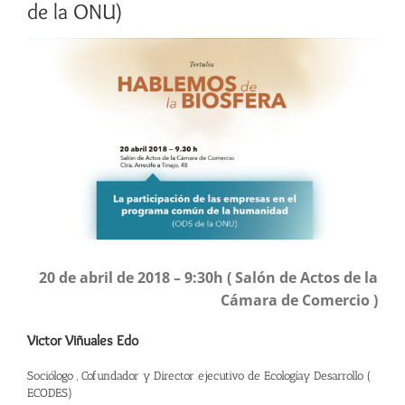
de la ONU)
Ver
imagen
más
grande
20 de abril de 2018 – 9:30h ( Salón de Actos de la
Cámara de Comercio )
Victor Viñuales Edo
Sociólogo , Cofundador y Director ejecutivo de Ecologíay Desarrollo (
ECODES)