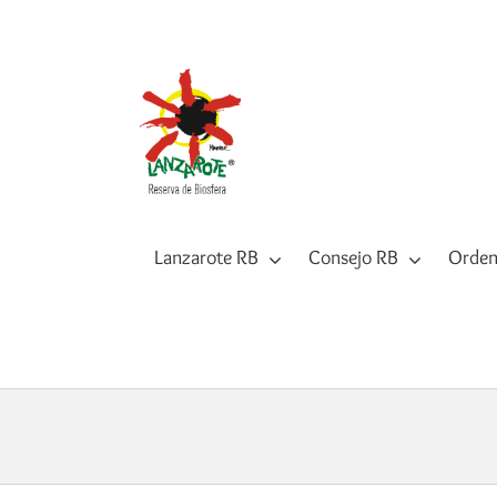
Saltar
al
contenido
Lanzarote RB
Consejo RB
Orden