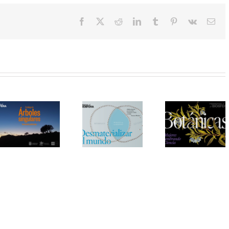
Facebook
X
Reddit
LinkedIn
Tumblr
Pinterest
Vk
Cor
elec