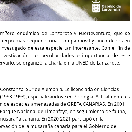
amífero endémico
d
e Lanzarote y Fuerteventura, que se
 cuerpo más pequeño, una trompa móvil y cinco dedos en
nvestigado de esta especie tan interesante. Con el fin de
nvestigación, las peculiaridades e importancia de este
rvarlo, se organizó la charla en la UNED de Lanzarote.
 Constanza, Sur de Alemania. Es licenciada en Ciencias
 (1993-1998), especializándose en Zoología. Actualmente es
ón de especies amenazadas de GREFA CANARIAS. En 2001
l Parque Nacional de Timanfaya, en seguimiento de fauna,
 musaraña canaria. En 2020-2021 participó en la
ervación de la musaraña canaria para el Gobierno de