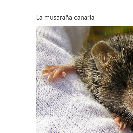
La musaraña canaria
Ver
imagen
más
grande