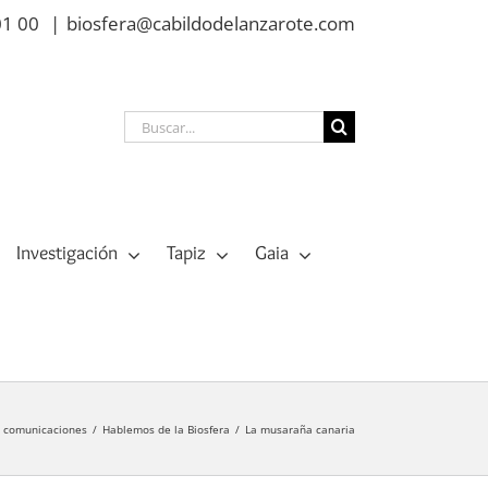
01 00
|
biosfera@cabildodelanzarote.com
Buscar:
Investigación
Tapiz
Gaia
y comunicaciones
Hablemos de la Biosfera
La musaraña canaria