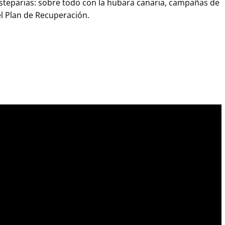
steparias: sobre todo con la hubara canaria, campañas de
l Plan de Recuperación.