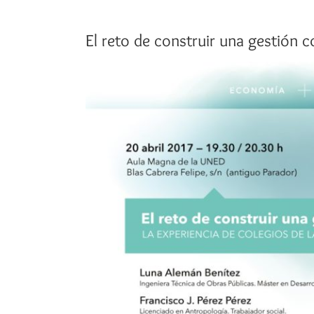
El reto de construir una gestión c
Ver
imagen
más
grande