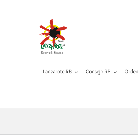
Saltar
al
contenido
Lanzarote RB
Consejo RB
Orden