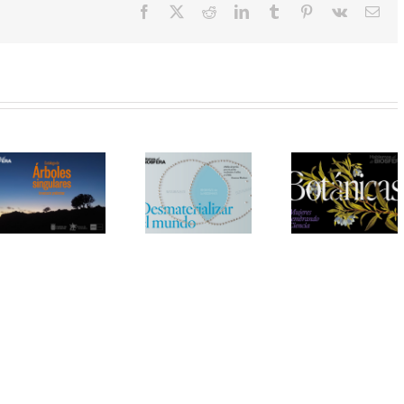
Facebook
X
Reddit
LinkedIn
Tumblr
Pinterest
Vk
Cor
elec