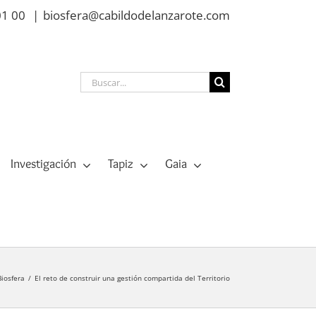
01 00
|
biosfera@cabildodelanzarote.com
Buscar:
Investigación
Tapiz
Gaia
iosfera
El reto de construir una gestión compartida del Territorio