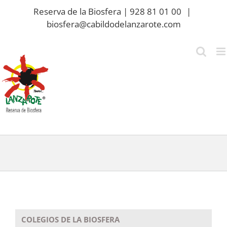
Saltar
Reserva de la Biosfera | 928 81 01 00
|
al
biosfera@cabildodelanzarote.com
contenido
COLEGIOS DE LA BIOSFERA