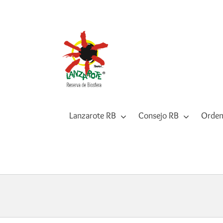
Saltar
al
contenido
Lanzarote RB
Consejo RB
Orden