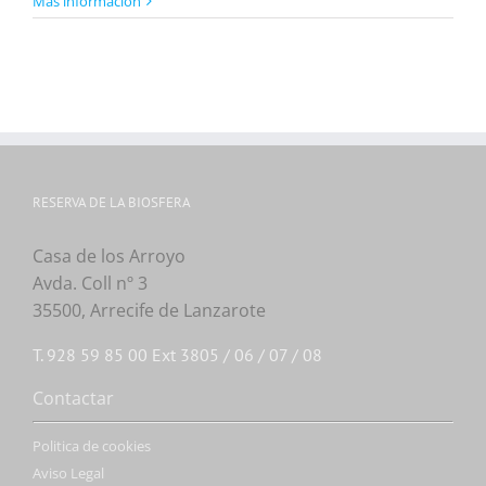
Más información
RESERVA DE LA BIOSFERA
Casa de los Arroyo
Avda. Coll nº 3
35500, Arrecife de Lanzarote
T. 928 59 85 00 Ext 3805 / 06 / 07 / 08
Contactar
Politica de cookies
Aviso Legal