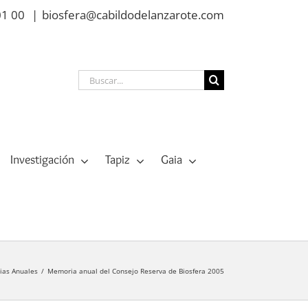
01 00
|
biosfera@cabildodelanzarote.com
Buscar:
Investigación
Tapiz
Gaia
as Anuales
Memoria anual del Consejo Reserva de Biosfera 2005