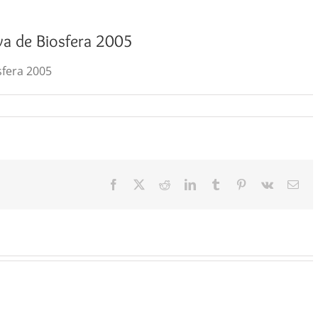
va de Biosfera 2005
sfera 2005
Facebook
X
Reddit
LinkedIn
Tumblr
Pinterest
Vk
Cor
elec