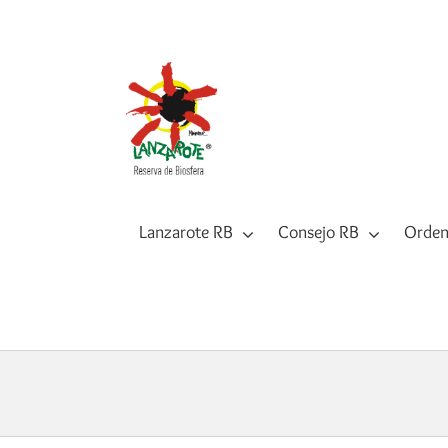
Saltar
al
contenido
Lanzarote RB
Consejo RB
Orden