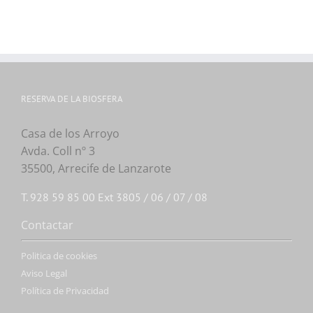
RESERVA DE LA BIOSFERA
Casa de los Arroyo
Avda. Coll nº 3
35500, Arrecife de Lanzarote
T. 928 59 85 00 Ext 3805 / 06 / 07 / 08
Contactar
Politica de cookies
Aviso Legal
Política de Privacidad