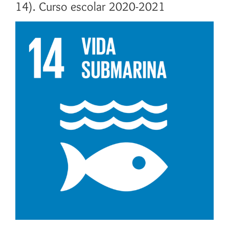
14). Curso escolar 2020-2021
Ver
imagen
más
grande