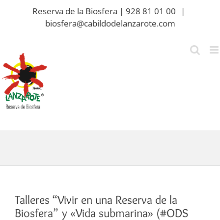
Saltar
Reserva de la Biosfera | 928 81 01 00
|
al
biosfera@cabildodelanzarote.com
contenido
Talleres “Vivir en una Reserva de la
Biosfera” y «Vida submarina» (#ODS