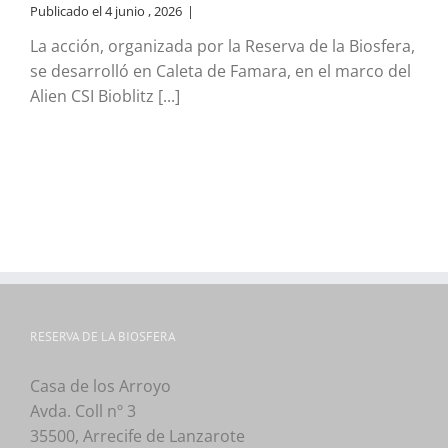
Publicado el 4 junio , 2026
|
La acción, organizada por la Reserva de la Biosfera,
se desarrolló en Caleta de Famara, en el marco del
Alien CSI Bioblitz [...]
RESERVA DE LA BIOSFERA
Casa de los Arroyo
Avda. Coll nº 3
35500, Arrecife de Lanzarote