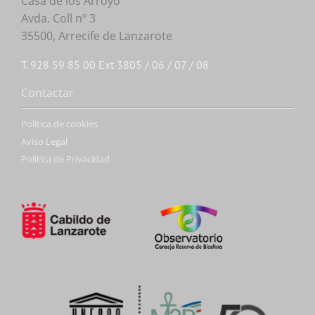
Casa de los Arroyo
Avda. Coll nº 3
35500, Arrecife de Lanzarote
T. 928 59 85 00 Ext 3805 / 06 / 07 / 08
Contactar
Politica de cookies
Aviso Legal
Política de Privacidad