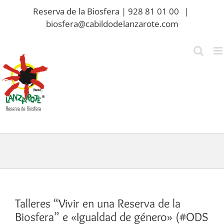
Saltar
Reserva de la Biosfera | 928 81 01 00
|
al
biosfera@cabildodelanzarote.com
contenido
Talleres “Vivir en una Reserva de la
Biosfera” e «Igualdad de género» (#ODS