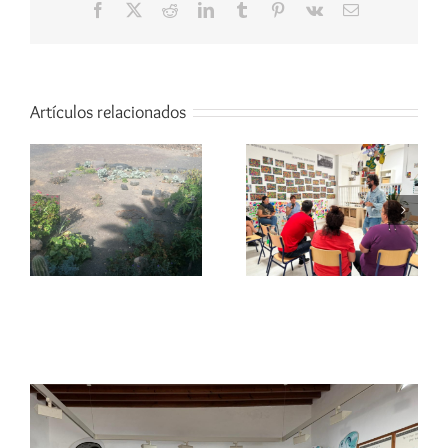
Facebook
X
Reddit
LinkedIn
Tumblr
Pinterest
Vk
Correo
electrónico
Artículos relacionados