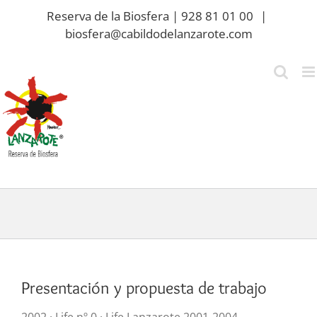
Saltar
Reserva de la Biosfera | 928 81 01 00
|
al
biosfera@cabildodelanzarote.com
contenido
Presentación y propuesta de trabajo
2002 · Life nº 0 · Life Lanzarote 2001-2004.