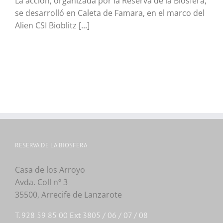
La acción, organizada por la Reserva de la Biosfera,
se desarrolló en Caleta de Famara, en el marco del
Alien CSI Bioblitz [...]
RESERVA DE LA BIOSFERA
Casa de los Arroyo
Avda. Coll nº 3
35500, Arrecife de Lanzarote
T. 928 59 85 00 Ext 3805 / 06 / 07 / 08