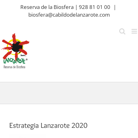
Saltar
Reserva de la Biosfera | 928 81 01 00
|
al
biosfera@cabildodelanzarote.com
contenido
Estrategia Lanzarote 2020