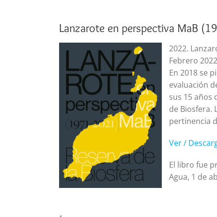
Lanzarote en perspectiva MaB (1
2022. Lanzar
Febrero 202
En 2018 se p
evaluación d
sus 15 años 
de Biosfera. 
pertinencia d
Ver / Desca
El libro fue 
Agua, 1 de ab