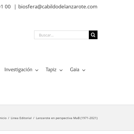
01 00
|
biosfera@cabildodelanzarote.com
Buscar:
Investigación
Tapiz
Gaia
Inicio
Linea Editorial
Lanzarote en perspectiva MaB (1971-2021)