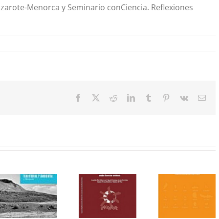
zarote-Menorca y Seminario conCiencia. Reflexiones
Facebook
X
Reddit
LinkedIn
Tumblr
Pinterest
Vk
Cor
elec