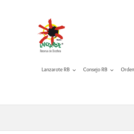
Saltar
al
contenido
Lanzarote RB
Consejo RB
Orden