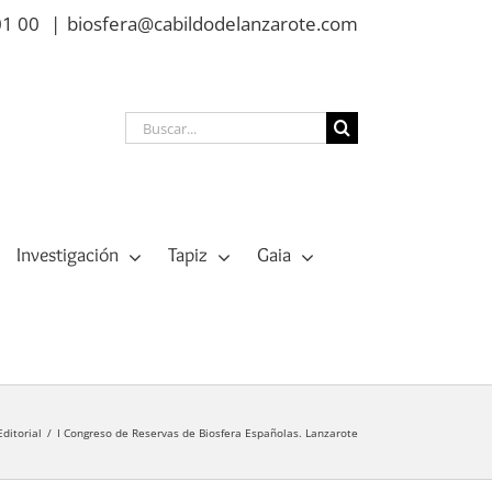
01 00
|
biosfera@cabildodelanzarote.com
Buscar:
Investigación
Tapiz
Gaia
Editorial
I Congreso de Reservas de Biosfera Españolas. Lanzarote