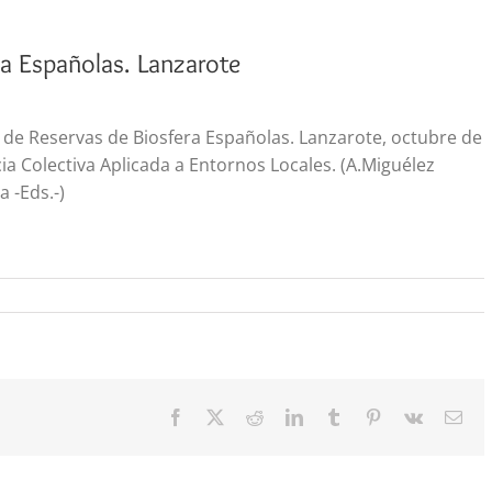
ra Españolas. Lanzarote
o de Reservas de Biosfera Españolas. Lanzarote, octubre de
ia Colectiva Aplicada a Entornos Locales. (A.Miguélez
 -Eds.-)
Facebook
X
Reddit
LinkedIn
Tumblr
Pinterest
Vk
Cor
elec