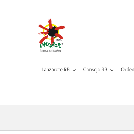
Saltar
al
contenido
Lanzarote RB
Consejo RB
Orden