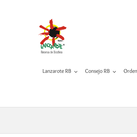
Saltar
al
contenido
Lanzarote RB
Consejo RB
Orden