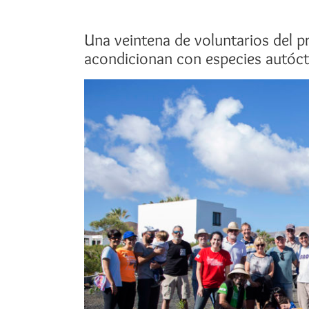
Una veintena de voluntarios del 
acondicionan con especies autóct
Ver
imagen
más
grande