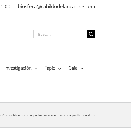
01 00
|
biosfera@cabildodelanzarote.com
Buscar:
Investigación
Tapiz
Gaia
ra’ acondicionan con especies autóctonas un solar público de Haría