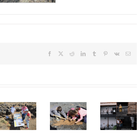
Facebook
X
Reddit
LinkedIn
Tumblr
Pinterest
Vk
Cor
elec