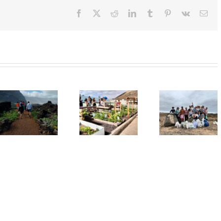
Facebook
X
Reddit
LinkedIn
Tumblr
Pinterest
Vk
Cor
elec