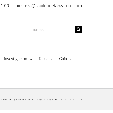
01 00
|
biosfera@cabildodelanzarote.com
Buscar:
Investigación
Tapiz
Gaia
 la Biosfera” y «Salud y bienestar» (#ODS 3). Curso escolar 2020-2021