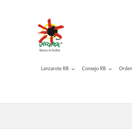
Saltar
al
contenido
Lanzarote RB
Consejo RB
Orden