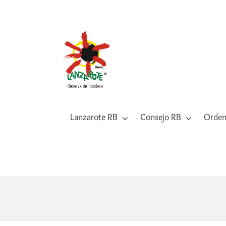
Saltar
al
contenido
Lanzarote RB
Consejo RB
Orden