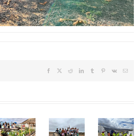
Facebook
X
Reddit
LinkedIn
Tumblr
Pinterest
Vk
Cor
elec