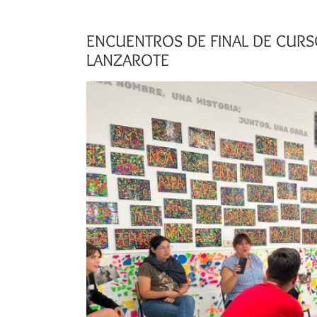
ENCUENTROS DE FINAL DE CURSO
LANZAROTE
Ver
imagen
más
grande