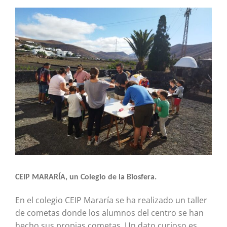
Ver
imagen
más
grande
CEIP MARARÍA, un Colegio de la Biosfera.
En el colegio CEIP Mararía se ha realizado un taller
de cometas donde los alumnos del centro se han
hecho sus propias cometas. Un dato curioso es