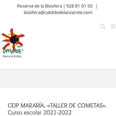
Saltar
Reserva de la Biosfera | 928 81 01 00
|
al
biosfera@cabildodelanzarote.com
contenido
CEIP MARARÍA. «TALLER DE COMETAS».
Curso escolar 2021-2022