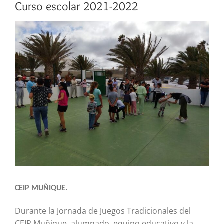
Curso escolar 2021-2022
Ver
imagen
más
grande
CEIP MUÑIQUE.
Durante la Jornada de Juegos Tradicionales del
CEIP Muñique, alumnado, equipo educativo y la