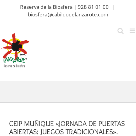
Saltar
Reserva de la Biosfera | 928 81 01 00
|
al
biosfera@cabildodelanzarote.com
contenido
CEIP MUÑIQUE «JORNADA DE PUERTAS
ABIERTAS: JUEGOS TRADICIONALES».