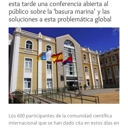
esta tarde una conferencia abierta al
público sobre la ‘basura marina’ y las
soluciones a esta problemática global
Ver
imagen
más
grande
Los 600 participantes de la comunidad científica
internacional que se han dado cita en estos días en