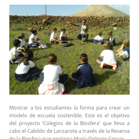
Ver
imagen
más
grande
Mostrar a los estudiantes la forma para crear un
modelo de escuela sostenible. Este es el objetivo
del proyecto ‘Colegios de la Biosfera’ que lleva a
cabo el Cabildo de Lanzarote a través de la Reserva
de la Biosfera que gestiona María Dolores Corujo.