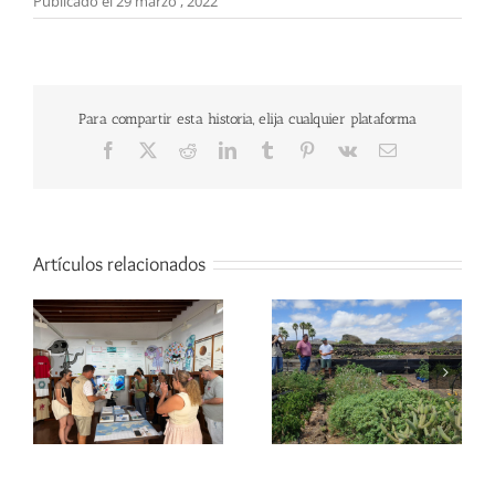
Publicado el 29 marzo , 2022
Para compartir esta historia, elija cualquier plataforma
Facebook
X
Reddit
LinkedIn
Tumblr
Pinterest
Vk
Correo
electrónico
Artículos relacionados