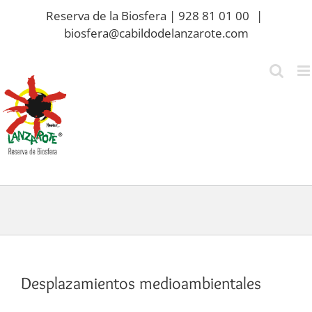
Saltar
Reserva de la Biosfera | 928 81 01 00
|
al
biosfera@cabildodelanzarote.com
contenido
Desplazamientos medioambientales