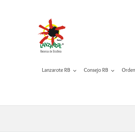
Saltar
al
contenido
Lanzarote RB
Consejo RB
Orden