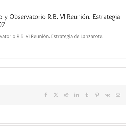
o y Observatorio R.B. VI Reunión. Estrategia
07
vatorio R.B. VI Reunión. Estrategia de Lanzarote.
Facebook
X
Reddit
LinkedIn
Tumblr
Pinterest
Vk
Cor
elec