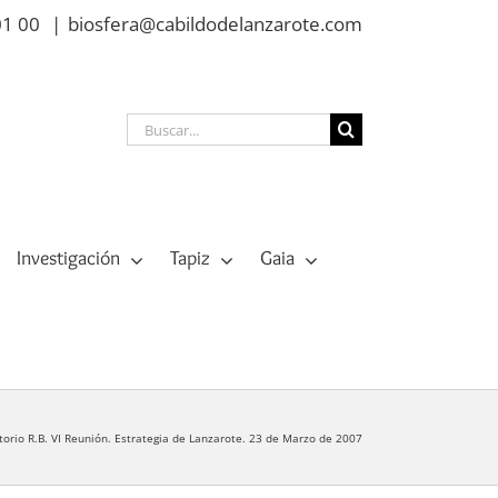
01 00
|
biosfera@cabildodelanzarote.com
Buscar:
Investigación
Tapiz
Gaia
torio R.B. VI Reunión. Estrategia de Lanzarote. 23 de Marzo de 2007