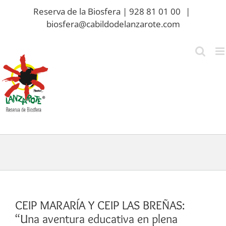
Saltar
Reserva de la Biosfera | 928 81 01 00
|
al
biosfera@cabildodelanzarote.com
contenido
CEIP MARARÍA Y CEIP LAS BREÑAS:
“Una aventura educativa en plena