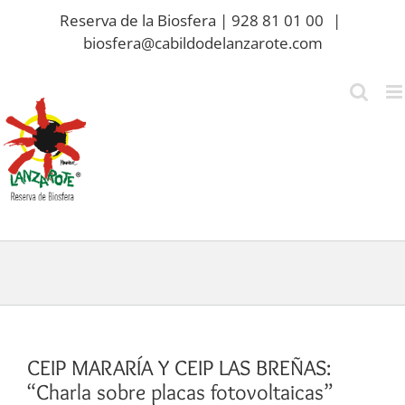
Saltar
Reserva de la Biosfera | 928 81 01 00
|
al
biosfera@cabildodelanzarote.com
contenido
CEIP MARARÍA Y CEIP LAS BREÑAS:
“Charla sobre placas fotovoltaicas”