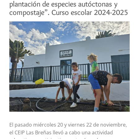
plantación de especies autóctonas y
compostaje”. Curso escolar 2024-2025
Ver
imagen
más
grande
El pasado miércoles 20 y viernes 22 de noviembre,
el CEIP Las Breñas llevó a cabo una actividad