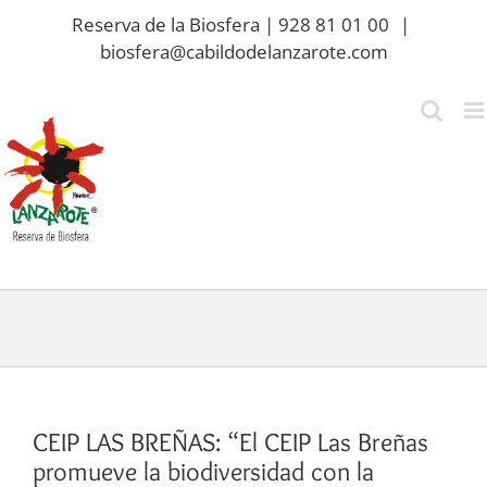
Saltar
Reserva de la Biosfera | 928 81 01 00
|
al
biosfera@cabildodelanzarote.com
contenido
CEIP LAS BREÑAS: “El CEIP Las Breñas
promueve la biodiversidad con la