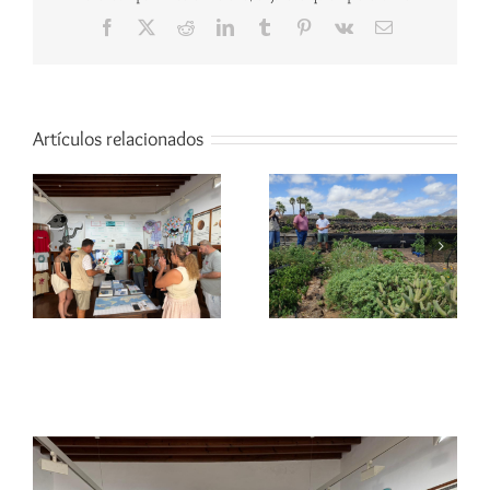
Facebook
X
Reddit
LinkedIn
Tumblr
Pinterest
Vk
Correo
electrónico
Artículos relacionados