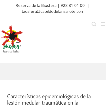
Saltar
Reserva de la Biosfera | 928 81 01 00
|
al
biosfera@cabildodelanzarote.com
contenido
Características epidemiológicas de la
lesión medular traumática en la