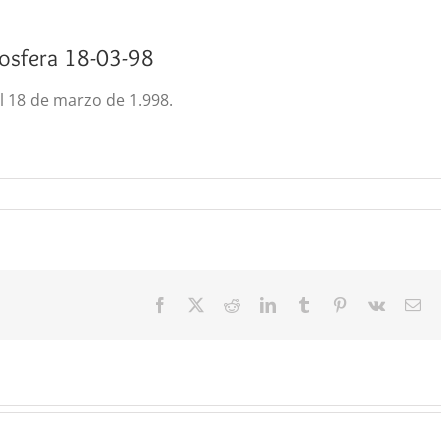
iosfera 18-03-98
l 18 de marzo de 1.998.
Facebook
X
Reddit
LinkedIn
Tumblr
Pinterest
Vk
Cor
elec