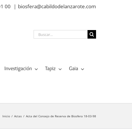
01 00
|
biosfera@cabildodelanzarote.com
Buscar:
Investigación
Tapiz
Gaia
Inicio
Actas
Acta del Consejo de Reserva de Biosfera 18-03-98