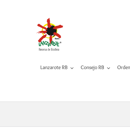
Saltar
al
contenido
Lanzarote RB
Consejo RB
Orden