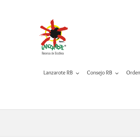
Saltar
al
contenido
Lanzarote RB
Consejo RB
Orden